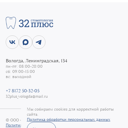
Макарова Мария Николаевна
Стоматолог-хирург
Юдникова Анна Евгеньевна
Парадонтолог
Конева Виктория Андреевна
Стоматолог-ортодонт
Савина Юлия Георгиевна
Стоматолог-терапевт, Эндодонтист
Вологда, Ленинградская, 134
Блажчук Александра Николаевна
пн–пт: 08:00–20:00
Стоматолог-терапевт, Микроскопист
сб: 09:00–15:00
Меркурьева Александра Николаевна
вс: выходной
Стоматолог-терапевт, Эндодонтист
Терехова Наталья Вадимовна
+7 8172 50-32-05
Стоматолог-терапевт, Микроскопист
32plus_vologda@mail.ru
Шушкова Кристина Олеговна
Стоматолог-терапевт, Эндодонтист
Мы собираем cookies для корректной работы
сайта.
Соколова Анна Александровна
Политика обработки персональных данных
© ООО «32+», 2026
Стоматолог общей практики
Политика обработки персональных данных