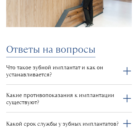
Ответы на вопросы
Что такое зубной имплантат и как он
устанавливается?
Имплантат — это искусственный титановый корень,
который вживляется в костную ткань челюсти для
Какие противопоказания к имплантации
замены утраченного зуба. Установка проводится в
существуют?
несколько этапов: диагностика, планирование,
хирургическое внедрение имплантата и
К общим противопоказаниям относятся
последующее протезирование коронкой.
некомпенсированные системные заболевания
Какой срок службы у зубных имплантатов?
(например, сахарный диабет), остеопороз,
нарушения свертываемости крови, а также острые
При правильной установке и соблюдении