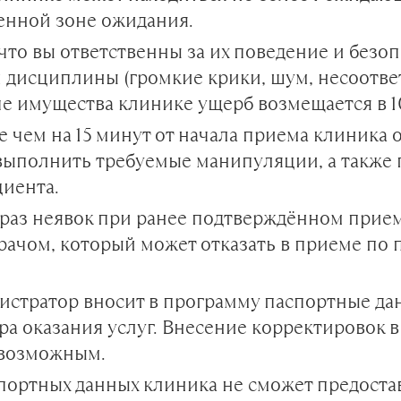
денной зоне ожидания.
 что вы ответственны за их поведение и безо
и дисциплины (громкие крики, шум, несоотв
е имущества клинике ущерб возмещается в 1
 чем на 15 минут от начала приема клиника о
ть выполнить требуемые манипуляции, а такж
иента.
 раз неявок при ранее подтверждённом прием
врачом, который может отказать в приеме п
тратор вносит в программу паспортные дан
а оказания услуг. Внесение корректировок в
евозможным.
спортных данных клиника не сможет предоста