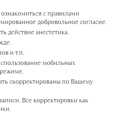
ы ознакомиться с правилами
ормированное добровольное согласие.
ть действие анестетика.
жде.
в и т.п.
использование мобильных
 режиме.
 быть скорректированы по Вашему
аписи. Все корректировки как
ики.