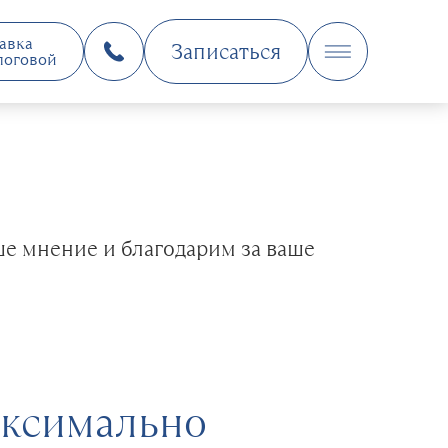
авка
Записаться
логовой
е мнение и благодарим за ваше
аксимально