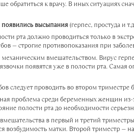
ше обратиться к врачу. В иных ситуациях сн
рта появились высыпания
(герпес, простуда и т.д
лости рта должно проводиться только в экстр
убов — строгие противопоказания при заболе
механическим вмешательством. Вирус герпес
язвочки появятся уже в полости рта. Самая о
убов следует проводить во втором триместре
ная проблема среди беременных женщин из-
ояние полости рта до необходимости серьезн
вмешательства в первый и третий триместры.
ся возбудимость матки. Второй триместр — н