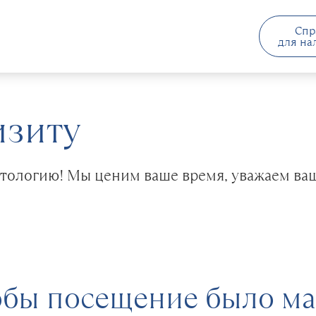
Спр
для на
изиту
атологию! Мы ценим ваше время, уважаем ваш
тобы посещение было м