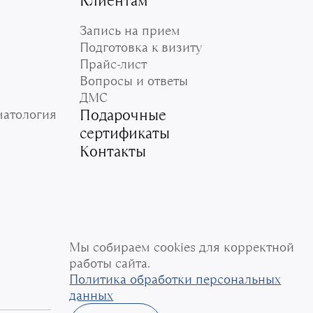
Клиентам
ндреевна
Запись на прием
Подготовка к визиту
иевна
Прайс-лист
Вопросы и ответы
Эндодонтист
ДМС
а Николаевна
Подарочные
матология
 Микроскопист
сертификаты
Контакты
ндра Николаевна
Эндодонтист
Вадимовна
 Микроскопист
 Олеговна
Мы собираем cookies для корректной
Эндодонтист
работы сайта.
Политика обработки персональных
ксандровна
данных
ктики