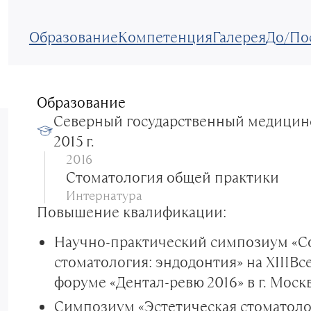
Образование
Компетенция
Галерея
До/По
Образование
Северный государственный медицинск
2015 г.
2016
Стоматология общей практики
Интернатура
Повышение квалификации:
Научно-практический симпозиум «С
стоматология: эндодонтия» на XIIIВ
форуме «Дентал-ревю 2016» в г. Москв
Симпозиум «Эстетическая стоматолог