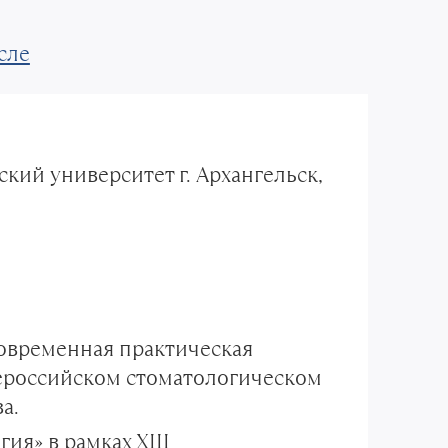
сле
ий университет г. Архангельск,
овременная практическая
сероссийском стоматологическом
а.
ия» в рамках XIII